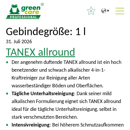
0
Z
Z
Gebindegröße:
1 l
S
u
u
u
m
r
31. Juli 2026
c
TANEX allround
I
ü
h
n
c
e
Der angenehm duftende TANEX allround ist ein hoch
h
k
n
benetzender und schwach alkalischer 4-in-1-
a
z
n
Kraftreiniger zur Reinigung aller Arten
l
u
a
wasserbeständiger Böden und Oberflächen.
t
m
c
Tägliche Unterhaltsreinigung
: Dank seiner mild
H
h
alkalischen Formulierung eignet sich TANEX allround
a
:
ideal für die tägliche Unterhaltsreinigung, selbst in
u
stark verschmutzten Bereichen.
p
Intensivreinigung
: Bei höherem Schmutzaufkommen
t