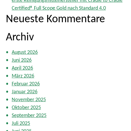
erste Reinigungsmittelhersteller mit Cradle to Cradle
r
Certified® Full Scope Gold nach Standard 4.0
u
Neueste Kommentare
n
g
Archiv
d
e
r
August 2026
B
Juni 2026
e
April 2026
i
t
März 2026
r
Februar 2026
ä
Januar 2026
g
November 2025
e
Oktober 2025
September 2025
Juli 2025