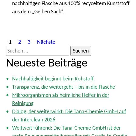
nachhaltigen Flasche aus 100% recyceltem Kunststoff
aus dem „Gelben Sack“.
S
1
2
3
Nächste
e
S
i
u
Neueste Beiträge
t
c
e
h
n
Nachhaltigkeit beginnt beim Rohstoff
e
n
Transparenz, die weitergeht – bis in die Flasche
n
u
Mikroorganismen als heimliche Helfer in der
m
n
Reinigung
m
a
Dialog, der weiterwirkt: Die Tana-Chemie GmbH auf
e
c
der Interclean 2026
r
h
i
Weltweit führend: Die Tana-Chemie GmbH ist der
:
e