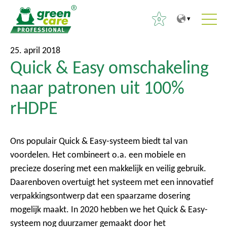
0
N
N
Z
25. april 2018
a
a
Quick & Easy omschakeling
o
a
a
e
naar patronen uit 100%
r
r
k
d
h
rHDPE
e
e
o
n
i
o
n
n
f
Ons populair Quick & Easy-systeem biedt tal van
a
h
d
voordelen. Het combineert o.a. een mobiele en
a
o
m
precieze dosering met een makkelijk en veilig gebruik.
r
u
e
Daarenboven overtuigt het systeem met een innovatief
:
d
n
verpakkingsontwerp dat een spaarzame dosering
u
mogelijk maakt. In 2020 hebben we het Quick & Easy-
systeem nog duurzamer gemaakt door het