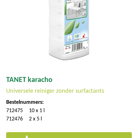
TANET karacho
Universele reiniger zonder surfactants
Bestelnummers:
712475
10 x 1 l
712476
2 x 5 l