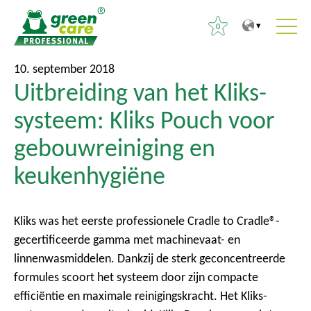
0
N
N
Z
10. september 2018
a
a
Uitbreiding van het Kliks-
o
a
a
e
systeem: Kliks Pouch voor
r
r
k
d
h
gebouwreiniging en
e
e
o
n
keukenhygiëne
i
o
n
n
f
a
h
d
a
Kliks was het eerste professionele Cradle to Cradle®-
o
m
r
gecertificeerde gamma met machinevaat- en
u
e
:
linnenwasmiddelen. Dankzij de sterk geconcentreerde
d
n
formules scoort het systeem door zijn compacte
u
efficiëntie en maximale reinigingskracht. Het Kliks-