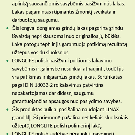
aplinką saugančiomis savybėmis pasižymintis lakas.
Lakas pagamintas rūpinantis žmonių sveikata ir
darbuotojų saugumu.
Šis lengvai dengiamas grindų lakas pagerina grindų
išvaizdą nepriklausomai nuo originalios jų būklės.
Laką patogu tepti ir jis garantuoja patikimą rezultatą
užtepus vos du sluoksnius.
LONGLIFE polish pasižymi puikiomis lakavimo
savybėmis ir galimybe nesunkiai atnaujinti, todėl jis
yra patikimas ir ilgaamžis grindų lakas. Sertifikatas
pagal DIN 18032-2 reikalavimus patvirtina
nepakartojamas dar didesnį saugumą
garantuojančias apsaugos nuo paslydimo savybes.
Šis produktas puikiai pasišalina naudojant LINAX
grandiklį. Ši priemonė pašalina net keliais sluoksniais
užteptą LONGLIFE polish polimerinį laką.
LONGLIFE polish sudėtyje nėra jokių pavojingų