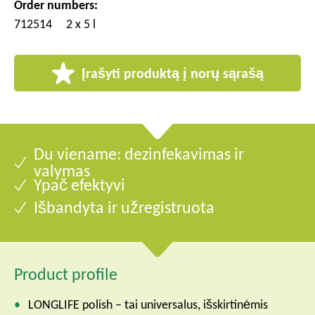
Order numbers:
712514
2 x 5 l
Įrašyti produktą į norų sąrašą
Du viename: dezinfekavimas ir
valymas
Ypač efektyvi
Išbandyta ir užregistruota
Product profile
LONGLIFE polish – tai universalus, išskirtinėmis