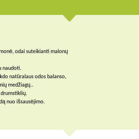
onė, odai suteikianti malonų
u naudoti.
kdo natūralaus odos balanso,
inių medžiagų..
drumstiklių.
dą nuo išsausėjimo.