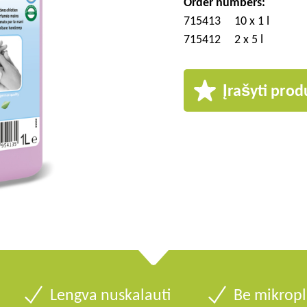
Order numbers:
715413
10 x 1 l
715412
2 x 5 l
Įrašyti prod
Lengva nuskalauti
Be mikropl