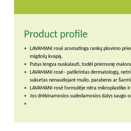
Product profile
LAVAMANI rosé aromatinga rankų plovimo priem
migdolų kvapą.
Putas lengva nuskalauti, todėl priemonę malon
LAVAMANI rosé– patikrintas dermatologų, netri
sukurtas nenaudojant muilo, parabeno ar šarm
LAVAMANI rosé formulėje nėra mikroplastiko ir 
Jos drėkinamosios sudedamosios dalys saugo o