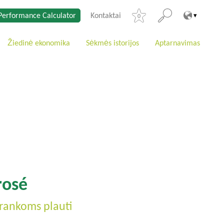
Performance Calculator
Kontaktai
0
Žiedinė ekonomika
Sėkmės istorijos
Aptarnavimas
rosé
rankoms plauti