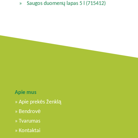
Saugos duomenų lapas 5 l
(715412)
Apie mus
Apie prekės ženklą
Bendrovė
Tvarumas
Kontaktai