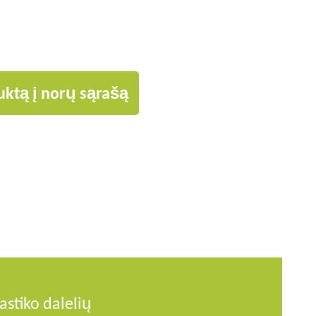
uktą į norų sąrašą
astiko dalelių