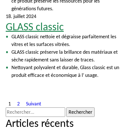
ce produit préserve les ressources pour les
générations futures.
18. juillet 2024
GLASS classic
GLASS classic nettoie et dégraisse parfaitement les
vitres et les surfaces vitrées.
GLASS classic préserve la brillance des matériaux et
sèche rapidement sans laisser de traces.
Nettoyant polyvalent et durable, Glass classic est un
produit efficace et économique à l’ usage.
P
1
2
Suivant
a
R
g
e
Articles récents
i
c