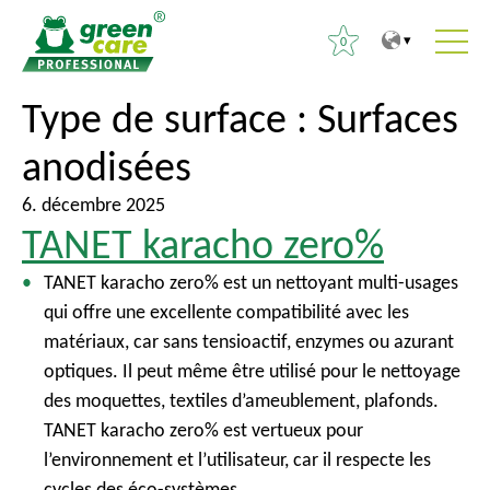
0
V
V
Type de surface :
Surfaces
R
e
e
e
anodisées
r
r
c
s
s
h
6. décembre 2025
l
l
e
TANET karacho zero%
e
e
r
c
m
TANET karacho zero% est un nettoyant multi-usages
c
o
e
qui offre une excellente compatibilité avec les
h
n
n
matériaux, car sans tensioactif, enzymes ou azurant
e
t
u
optiques. Il peut même être utilisé pour le nettoyage
r
e
p
des moquettes, textiles d’ameublement, plafonds.
n
r
TANET karacho zero% est vertueux pour
:
u
i
l’environnement et l’utilisateur, car il respecte les
n
cycles des éco-systèmes.