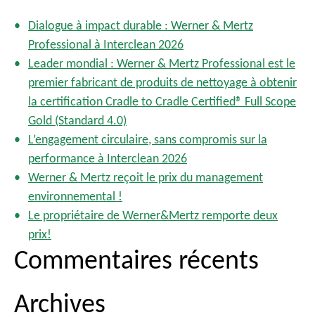
n
h
a
Dialogue à impact durable : Werner & Mertz
e
t
Professional à Interclean 2026
r
i
Leader mondial : Werner & Mertz Professional est le
o
c
premier fabricant de produits de nettoyage à obtenir
n
h
la certification Cradle to Cradle Certified® Full Scope
d
e
Gold (Standard 4.0)
e
r
s
L’engagement circulaire, sans compromis sur la
p
performance à Interclean 2026
:
u
Werner & Mertz reçoit le prix du management
b
environnemental !
l
Le propriétaire de Werner&Mertz remporte deux
i
prix!
c
Commentaires récents
a
t
i
Archives
o