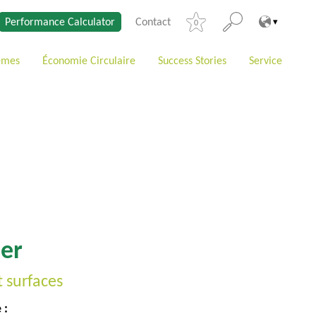
Performance Calculator
Contact
0
èmes
Économie Circulaire
Success Stories
Service
er
t surfaces
 :