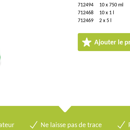
712494
10 x 750 ml
712468
10 x 1 l
712469
2 x 5 l
Ajouter le p
sateur
Ne laisse pas de trace