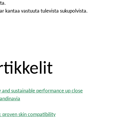
ta.
r kantaa vastuuta tulevista sukupolvista.
tikkelit
y and sustainable performance up close
candinavia
: proven skin compatibility