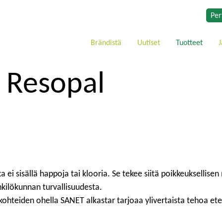
Per
Brändistä
Uutiset
Tuotteet
J
:
Resopal
ei sisällä happoja tai klooria. Se tekee siitä poikkeuksellisen 
nkilökunnan turvallisuudesta.
ohteiden ohella SANET alkastar tarjoaa ylivertaista tehoa etenk