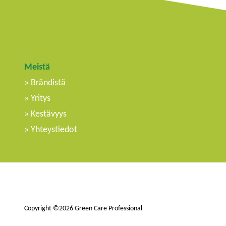
Kommenttisyöte
WordPress.org
Meistä
Brändistä
Yritys
Kestävyys
Yhteystiedot
Copyright ©2026 Green Care Professional