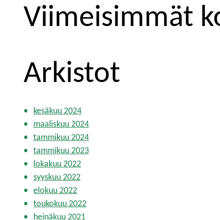
e
Viimeisimmät 
n
s
i
Arkistot
v
u
t
kesäkuu 2024
maaliskuu 2024
u
tammikuu 2024
s
tammikuu 2023
lokakuu 2022
syyskuu 2022
elokuu 2022
toukokuu 2022
heinäkuu 2021