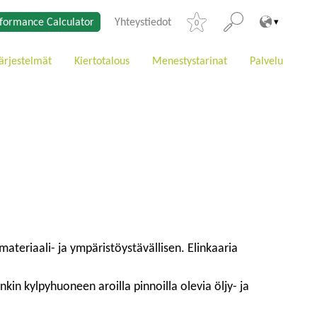
formance Calculator
Yhteystiedot
0
ärjestelmät
Kiertotalous
Menestystarinat
Palvelu
materiaali- ja ympäristöystävällisen. Elinkaaria
in kylpyhuoneen aroilla pinnoilla olevia öljy- ja