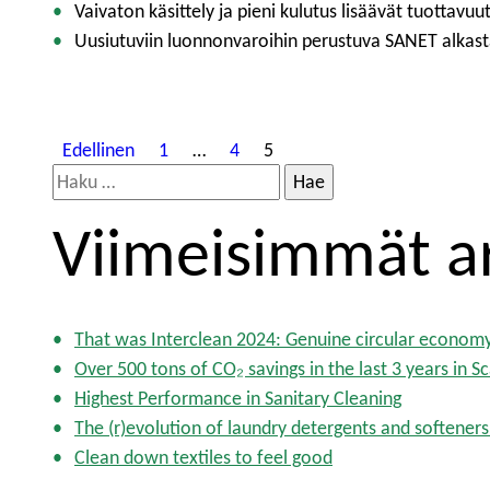
Vaivaton käsittely ja pieni kulutus lisäävät tuottavuut
Uusiutuviin luonnonvaroihin perustuva SANET alkasta
A
Edellinen
1
…
4
5
H
r
a
t
Viimeisimmät ar
k
i
u
:
k
k
That was Interclean 2024: Genuine circular econom
Over 500 tons of CO₂ savings in the last 3 years in S
e
Highest Performance in Sanitary Cleaning
l
The (r)evolution of laundry detergents and softeners
i
Clean down textiles to feel good