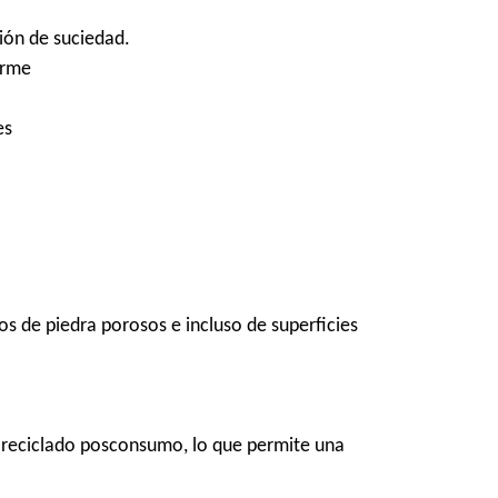
ión de suciedad.
orme
es
s de piedra porosos e incluso de superficies
o reciclado posconsumo, lo que permite una