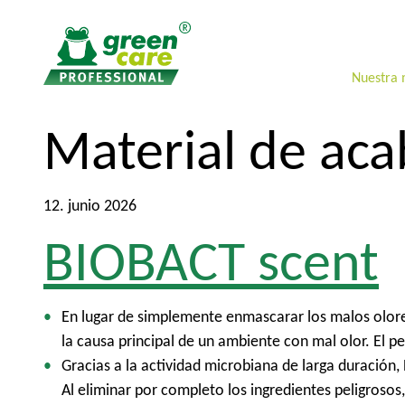
Nuestra
A
A
Material de ac
l
l
c
m
o
e
12. junio 2026
n
n
BIOBACT scent
t
ú
e
p
n
r
i
i
En lugar de simplemente enmascarar los malos olore
d
n
la causa principal de un ambiente con mal olor. El 
o
c
Gracias a la actividad microbiana de larga duración
i
Al eliminar por completo los ingredientes peligrosos