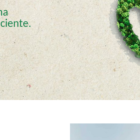
na
iciente.