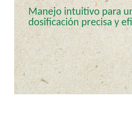
p
Manejo intuitivo para u
a
l
dosificación precisa y ef