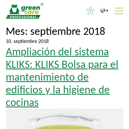
0
A
A
Mes:
septiembre 2018
B
l
l
u
c
m
10. septiembre 2018
s
Ampliación del sistema
o
e
c
n
n
a
KLIKS: KLIKS Bolsa para el
t
ú
r
e
p
mantenimiento de
:
n
r
edificios y la higiene de
i
i
d
n
cocinas
o
c
i
p
a