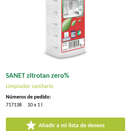
l
SANET zitrotan zero%
Limpiador sanitario
Números de pedido:
717138
10 x 1 l
Añadir a mi lista de deseos