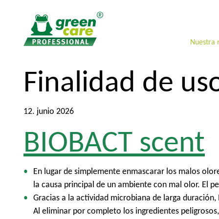
Nuestra
A
A
Finalidad de us
l
l
c
m
o
e
12. junio 2026
n
n
BIOBACT scent
t
ú
e
p
n
r
i
i
En lugar de simplemente enmascarar los malos olore
d
n
la causa principal de un ambiente con mal olor. El 
o
c
Gracias a la actividad microbiana de larga duración
i
Al eliminar por completo los ingredientes peligrosos