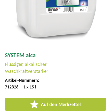
m
e
n
ü
SYSTEM alca
Flüssiger, alkalischer
Waschkraftverstärker
Artikel-Nummern:
712826
1 x 15 l
Auf den Merkzettel