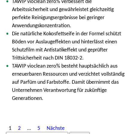
TAWIP vioclean zero% verbessert die
Arbeitssicherheit und gewährleistet gleichzeitig
perfekte Reinigungsergebnisse bei geringer
Anwendungskonzentration.
Die natürliche Kokosfettseife in der Formel schützt
Böden vor Auslaugeffekten und hinterlässt einen
Schutzfilm mit Antistatikeffekt und geprüfter
Trittsicherheit nach DIN 18032-2.
TAWIP vioclean zero% besteht hauptsächlich aus
erneuerbaren Ressourcen und verzichtet vollständig
auf Parfüm und Farbstoffe. Damit übernimmt das
Unternehmen Verantwortung für zukünftige
Generationen.
S
1
2
…
5
Nächste