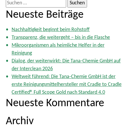
e
S
i
u
Neueste Beiträge
t
c
e
h
n
Nachhaltigkeit beginnt beim Rohstoff
e
n
Transparenz, die weitergeht – bis in die Flasche
n
u
Mikroorganismen als heimliche Helfer in der
m
n
Reinigung
m
a
Dialog, der weiterwirkt: Die Tana-Chemie GmbH auf
e
c
der Interclean 2026
r
h
i
Weltweit führend: Die Tana-Chemie GmbH ist der
:
e
erste Reinigungsmittelhersteller mit Cradle to Cradle
r
Certified® Full Scope Gold nach Standard 4.0
u
Neueste Kommentare
n
g
Archiv
d
e