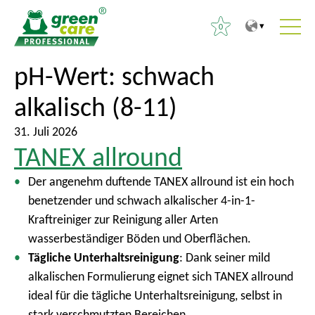
0
Z
Z
pH-Wert:
schwach
S
u
u
u
alkalisch (8-11)
m
r
c
I
ü
h
31. Juli 2026
n
c
e
TANEX allround
h
k
n
a
z
Der angenehm duftende TANEX allround ist ein hoch
n
l
u
benetzender und schwach alkalischer 4-in-1-
a
t
m
Kraftreiniger zur Reinigung aller Arten
c
H
wasserbeständiger Böden und Oberflächen.
h
a
Tägliche Unterhaltsreinigung
: Dank seiner mild
:
u
alkalischen Formulierung eignet sich TANEX allround
p
ideal für die tägliche Unterhaltsreinigung, selbst in
t
stark verschmutzten Bereichen.