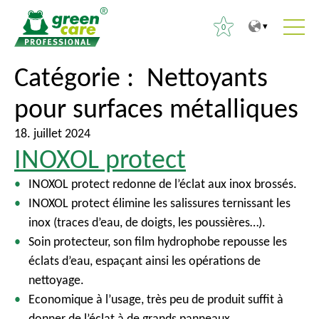
0
V
V
Catégorie :
Nettoyants
R
e
e
e
pour surfaces métalliques
r
r
c
s
s
h
18. juillet 2024
l
l
e
INOXOL protect
e
e
r
c
m
INOXOL protect redonne de l’éclat aux inox brossés.
c
o
e
INOXOL protect élimine les salissures ternissant les
h
n
n
inox (traces d’eau, de doigts, les poussières…).
e
t
u
Soin protecteur, son film hydrophobe repousse les
r
e
p
éclats d’eau, espaçant ainsi les opérations de
n
r
nettoyage.
:
u
i
Economique à l’usage, très peu de produit suffit à
n
donner de l’éclat à de grands panneaux.