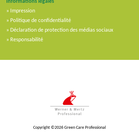
Informations légales
c
Impression
i
Politique de confidentialité
p
Déclaration de protection des médias sociaux
a
l
Responsabilité
Copyright ©2026 Green Care Professional