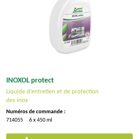
c
i
p
a
l
INOXOL protect
Liquide d'entretien et de protection
des inox
Numéros de commande :
714055
6 x 450 ml