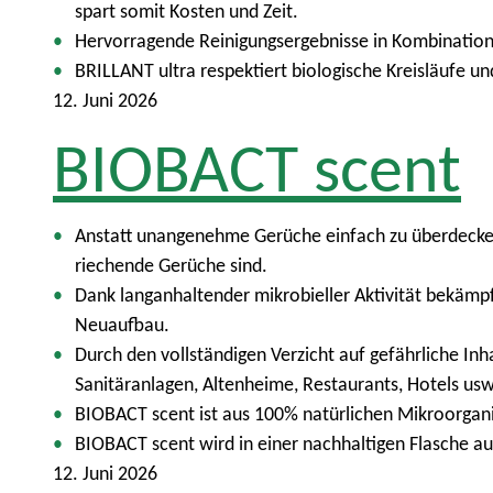
p
spart somit Kosten und Zeit.
t
Hervorragende Reinigungsergebnisse in Kombination
m
BRILLANT ultra respektiert biologische Kreisläufe 
e
12. Juni 2026
n
BIOBACT scent
ü
Anstatt unangenehme Gerüche einfach zu überdecken,
riechende Gerüche sind.
Dank langanhaltender mikrobieller Aktivität bekäm
Neuaufbau.
Durch den vollständigen Verzicht auf gefährliche Inh
Sanitäranlagen, Altenheime, Restaurants, Hotels usw
BIOBACT scent ist aus 100% natürlichen Mikroorgani
BIOBACT scent wird in einer nachhaltigen Flasche a
12. Juni 2026