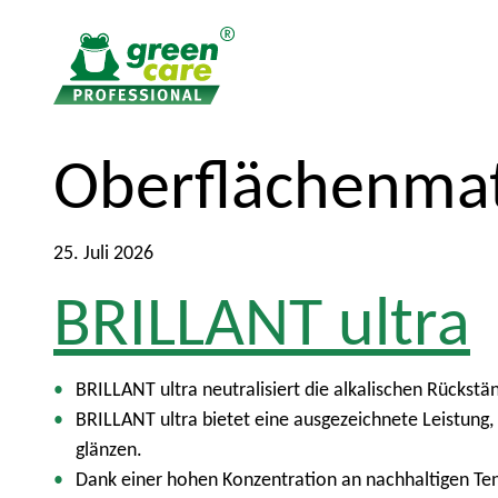
Z
Z
Oberflächenmat
u
u
m
r
I
ü
25. Juli 2026
n
c
BRILLANT ultra
h
k
a
z
l
u
t
m
BRILLANT ultra neutralisiert die alkalischen Rückstä
H
BRILLANT ultra bietet eine ausgezeichnete Leistung
a
glänzen.
u
Dank einer hohen Konzentration an nachhaltigen Tens