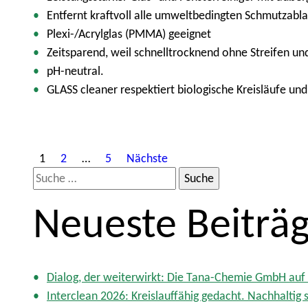
Entfernt kraftvoll alle umweltbedingten Schmutzablag
Plexi-/Acrylglas (PMMA) geeignet
Zeitsparend, weil schnelltrocknend ohne Streifen und
pH-neutral.
GLASS cleaner respektiert biologische Kreisläufe u
S
1
2
…
5
Nächste
S
e
u
i
Neueste Beiträ
c
t
h
e
e
n
n
Dialog, der weiterwirkt: Die Tana-Chemie GmbH auf 
a
Interclean 2026: Kreislauffähig gedacht. Nachhaltig s
c