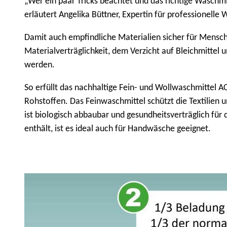
„Wer ein paar Tricks beachtet und das richtige Waschmi
p
erläutert Angelika Büttner, Expertin für professionelle
t
m
Damit auch empfindliche Materialien sicher für Mensc
e
Materialverträglichkeit, dem Verzicht auf Bleichmittel 
n
werden.
ü
So erfüllt das nachhaltige Fein- und Wollwaschmittel 
Rohstoffen. Das Feinwaschmittel schützt die Textilien 
ist biologisch abbaubar und gesundheitsverträglich für 
enthält, ist es ideal auch für Handwäsche geeignet.