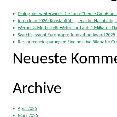
e
n
Dialog, der weiterwirkt: Die Tana-Chemie GmbH auf 
a
Interclean 2026: Kreislauffähig gedacht. Nachhaltig s
c
Werner & Mertz stellt Weltrekord auf: 1 Milliarde 
h
Switch gewinnt Europropre-Innovation Award 2025
:
Ressourceneinsparungen: Eine positive Bilanz für Gr
Neueste Komme
Archive
April 2026
März 2026