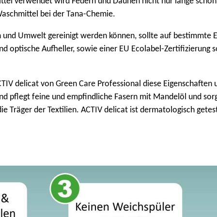
ttel verwendet wird Federn und Daunen nicht nur lange schön e
 Waschmittel bei der Tana-Chemie.
h und Umwelt gereinigt werden können, sollte auf bestimmte
und optische Aufheller, sowie einer EU Ecolabel-Zertifizierung
ACTIV delicat von Green Care Professional diese Eigenschafte
und pflegt feine und empfindliche Fasern mit Mandelöl und sor
die Träger der Textilien. ACTIV delicat ist dermatologisch get