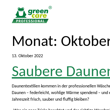
Z
Z
Monat:
Oktobe
u
u
m
r
I
ü
13. Oktober 2022
n
c
Saubere Daune
h
k
a
z
l
u
t
m
Daunentextilien kommen in der professionellen Wäsche
H
Daunen – federleicht, wohlige Wärme spendend – und e
a
Jahreszeit frisch, sauber und fluffig bleiben?
u