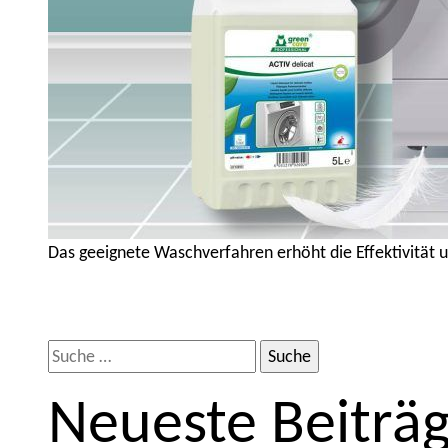
Das geeignete Waschverfahren erhöht die Effektivitä
S
u
Neueste Beiträ
c
h