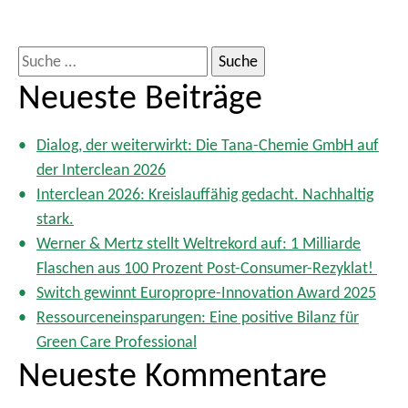
S
u
Neueste Beiträge
c
h
Dialog, der weiterwirkt: Die Tana-Chemie GmbH auf
e
der Interclean 2026
n
Interclean 2026: Kreislauffähig gedacht. Nachhaltig
a
stark.
c
Werner & Mertz stellt Weltrekord auf: 1 Milliarde
h
Flaschen aus 100 Prozent Post-Consumer-Rezyklat!
:
Switch gewinnt Europropre-Innovation Award 2025
Ressourceneinsparungen: Eine positive Bilanz für
Green Care Professional
Neueste Kommentare