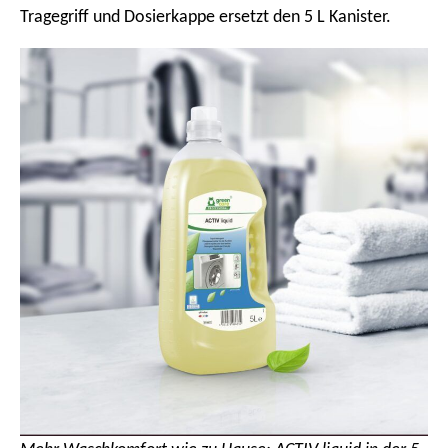
Tragegriff und Dosierkappe ersetzt den 5 L Kanister.
m
e
n
ü