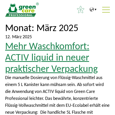
0
Z
Z
Monat:
März 2025
S
u
u
u
m
r
12. März 2025
c
Mehr Waschkomfort:
I
ü
h
n
c
e
ACTIV liquid in neuer
h
k
n
a
z
praktischer Verpackung
a
l
u
c
Die manuelle Dosierung von Flüssig-Waschmittel aus
t
m
h
einem 5 L Kanister kann mühsam sein. Ab sofort wird
H
:
die Anwendung von ACTIV liquid von Green Care
a
Professional leichter. Das bewährte, konzentrierte
u
Flüssig-Vollwaschmittel mit dem EU-Ecolabel erhält eine
p
neue Verpackung: Die handliche 5L Flasche mit
t