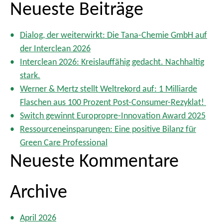
u
Neueste Beiträge
c
h
Dialog, der weiterwirkt: Die Tana-Chemie GmbH auf
e
der Interclean 2026
n
Interclean 2026: Kreislauffähig gedacht. Nachhaltig
a
stark.
c
Werner & Mertz stellt Weltrekord auf: 1 Milliarde
h
Flaschen aus 100 Prozent Post-Consumer-Rezyklat!
:
Switch gewinnt Europropre-Innovation Award 2025
Ressourceneinsparungen: Eine positive Bilanz für
Green Care Professional
Neueste Kommentare
Archive
April 2026