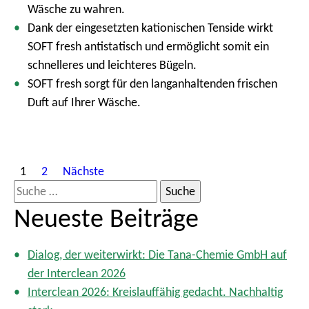
Wäsche zu wahren.
Dank der eingesetzten kationischen Tenside wirkt
SOFT fresh antistatisch und ermöglicht somit ein
schnelleres und leichteres Bügeln.
SOFT fresh sorgt für den langanhaltenden frischen
Duft auf Ihrer Wäsche.
S
1
2
Nächste
e
S
i
u
Neueste Beiträge
t
c
e
h
n
Dialog, der weiterwirkt: Die Tana-Chemie GmbH auf
e
n
der Interclean 2026
n
u
Interclean 2026: Kreislauffähig gedacht. Nachhaltig
m
a