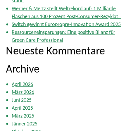
stark.
m
c
Werner & Mertz stellt Weltrekord auf: 1 Milliarde
e
h
Flaschen aus 100 Prozent Post-Consumer-Rezyklat!
r
:
i
Switch gewinnt Europropre-Innovation Award 2025
e
Ressourceneinsparungen: Eine positive Bilanz für
r
Green Care Professional
u
Neueste Kommentare
n
g
Archive
d
e
r
April 2026
B
März 2026
e
Juni 2025
i
t
April 2025
r
März 2025
ä
Jänner 2025
g