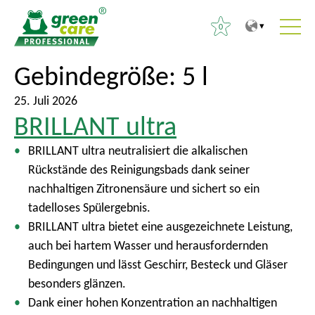
0
Z
Z
Gebindegröße:
5 l
S
u
u
u
m
r
25. Juli 2026
c
BRILLANT ultra
I
ü
h
n
c
e
BRILLANT ultra neutralisiert die alkalischen
h
k
n
Rückstände des Reinigungsbads dank seiner
a
z
a
nachhaltigen Zitronensäure und sichert so ein
l
u
c
tadelloses Spülergebnis.
t
m
h
BRILLANT ultra bietet eine ausgezeichnete Leistung,
H
:
auch bei hartem Wasser und herausfordernden
a
Bedingungen und lässt Geschirr, Besteck und Gläser
u
besonders glänzen.
p
Dank einer hohen Konzentration an nachhaltigen
t