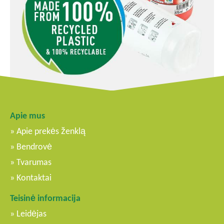
Apie mus
Apie prekės ženklą
Bendrovė
Tvarumas
Kontaktai
Teisinė informacija
Leidėjas