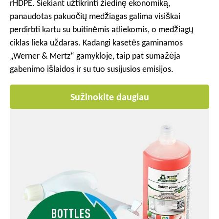
rHDPE. Siekiant užtikrinti žiedinę ekonomiką,
panaudotas pakuočių medžiagas galima visiškai
perdirbti kartu su buitinėmis atliekomis, o medžiagų
ciklas lieka uždaras. Kadangi kasetės gaminamos
„Werner & Mertz“ gamykloje, taip pat sumažėja
gabenimo išlaidos ir su tuo susijusios emisijos.
Sužinokite daugiau