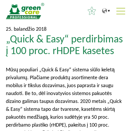
0
T
T
I
25. balandžio 2018
o
o
„Quick & Easy“ perdirbimas
e
t
m
š
į 100 proc. rHDPE kasetes
h
a
k
e
i
o
c
n
t
Mūsų populiari „Quick & Easy“ sistema siūlo keletą
o
m
i
privalumų. Plačiame produktų asortimente dera
n
e
:
mobilus ir tikslus dozavimas, juos paprasta ir saugu
t
n
naudoti. Be to, dėl inovatyvios sistemos pakuotės
e
u
dizaino galimas taupus dozavimas. 2020 metais „Quick
n
& Easy“ sistema tapo dar tvaresne, kasetėms skirtą
t
pakuotės medžiagą, kurios sudėtyje yra 50 proc.
perdirbamo plastiko (rHDPE), pakeitus į 100 proc.