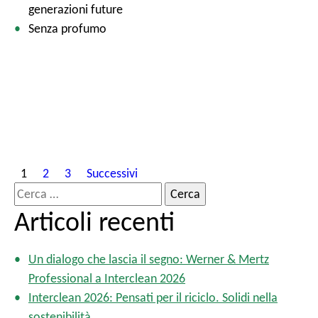
generazioni future
Senza profumo
P
1
2
3
Successivi
a
R
g
i
Articoli recenti
i
c
n
e
a
Un dialogo che lascia il segno: Werner & Mertz
r
z
Professional a Interclean 2026
c
i
Interclean 2026: Pensati per il riciclo. Solidi nella
o
a
sostenibilità.