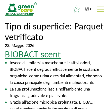
0
P
A
Tipo di superficie:
Parquet
R
e
l
i
vetrificato
r
m
c
i
e
e
23. Maggio 2026
l
n
r
BIOBACT scent
c
u
c
o
p
Invece di limitarsi a mascherare i cattivi odori,
a
n
r
BIOBACT scent degrada efficacemente le sostanze
p
t
i
organiche, come urina e residui alimentari, che sono
e
e
n
la causa principale degli ambienti maleodoranti.
r
n
c
La sua profumazione lascia nell’ambiente una
:
u
i
fragranza gradevole e piacevole.
t
p
Grazie all’azione microbica prolungata, BIOBACT
o
a
scent previene anche la formazione di nuovi