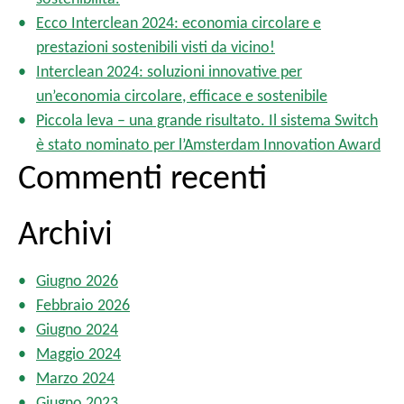
n
p
Ecco Interclean 2024: economia circolare e
e
e
prestazioni sostenibili visti da vicino!
d
r
e
Interclean 2024: soluzioni innovative per
:
g
un’economia circolare, efficace e sostenibile
l
Piccola leva – una grande risultato. Il sistema Switch
i
è stato nominato per l’Amsterdam Innovation Award
a
Commenti recenti
r
t
i
Archivi
c
o
Giugno 2026
l
Febbraio 2026
i
Giugno 2024
Maggio 2024
Marzo 2024
Giugno 2023