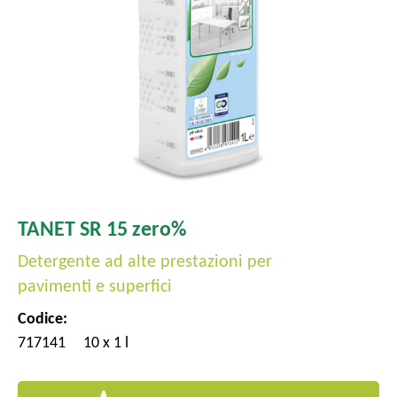
l
e
TANET SR 15 zero%
Detergente ad alte prestazioni per
pavimenti e superfici
Codice:
717141
10 x 1 l