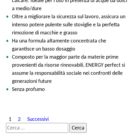
calcare. Ideale per l‘uso in presenza di acque da dolci
a medio/dure
Oltre a migliorare la sicurezza sul lavoro, assicura un
intenso potere pulente sulle stoviglie e la perfetta
rimozione di macchie e grasso
Ha una formula altamente concentrata che
garantisce un basso dosaggio
Composto per la maggior parte da materie prime
provenienti da risorse rinnovabili, ENERGY perfect si
assume la responsabilità sociale nei confronti delle
generazioni future
Senza profumo
P
1
2
Successivi
a
R
g