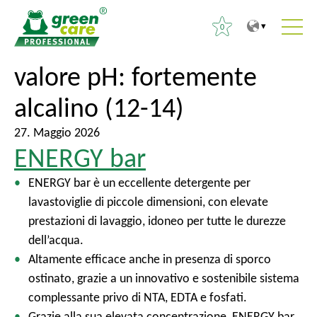
0
P
A
valore pH:
fortemente
R
e
l
i
alcalino (12-14)
r
m
c
i
e
e
27. Maggio 2026
l
n
r
ENERGY bar
c
u
c
o
p
ENERGY bar è un eccellente detergente per
a
n
r
lavastoviglie di piccole dimensioni, con elevate
p
t
i
prestazioni di lavaggio, idoneo per tutte le durezze
e
e
n
dell’acqua.
r
n
c
Altamente efficace anche in presenza di sporco
:
u
i
ostinato, grazie a un innovativo e sostenibile sistema
t
p
complessante privo di NTA, EDTA e fosfati.
o
a
Grazie alla sua elevata concentrazione, ENERGY bar