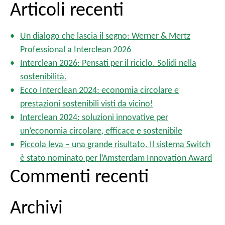
i
Articoli recenti
i
c
n
e
a
Un dialogo che lascia il segno: Werner & Mertz
r
z
Professional a Interclean 2026
c
i
Interclean 2026: Pensati per il riciclo. Solidi nella
o
a
sostenibilità.
n
p
Ecco Interclean 2024: economia circolare e
e
e
prestazioni sostenibili visti da vicino!
d
r
e
Interclean 2024: soluzioni innovative per
:
g
un’economia circolare, efficace e sostenibile
l
Piccola leva – una grande risultato. Il sistema Switch
i
è stato nominato per l’Amsterdam Innovation Award
a
Commenti recenti
r
t
i
Archivi
c