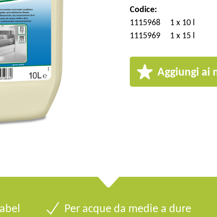
Codice:
1115968
1 x 10 l
1115969
1 x 15 l
Aggiungi ai m
label
Per acque da medie a dure