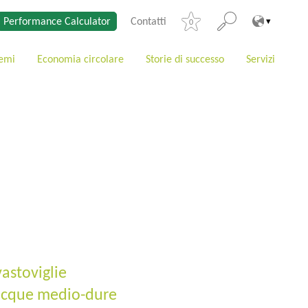
Performance Calculator
Contatti
0
temi
Economia circolare
Storie di successo
Servizi
astoviglie
 acque medio-dure