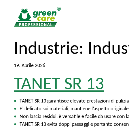
P
A
Industrie:
Indus
e
l
r
m
i
e
19. Aprile 2026
l
n
TANET SR 13
c
u
o
p
n
r
t
i
TANET SR 13 garantisce elevate prestazioni di pulizia
e
n
E’ delicato sui materiali, mantiene l’aspetto originale 
n
c
Non lascia residui, è versatile e facile da usare con l
u
i
TANET SR 13 evita doppi passaggi e pertanto consente 