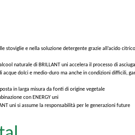
lle stoviglie e nella soluzione detergente grazie all’acido citri
e alcool naturale di BRILLANT uni accelera il processo di asci
 di acque dolci e medio-duro ma anche in condizioni difficili, g
osta in larga misura da fonti di origine vegetale
 combinazione con ENERGY uni
ANT uni si assume la responsabilità per le generazioni future
tal