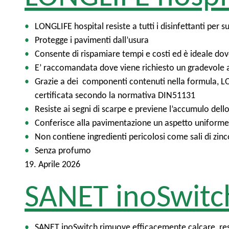
LONGLIFE hospital resiste a tutti i disinfettanti per s
Protegge i pavimenti dall’usura
Consente di rispamiare tempi e costi ed è ideale dove 
E’ raccomandata dove viene richiesto un gradevole a
Grazie a dei componenti contenuti nella formula, LO
certificata secondo la normativa DIN51131
Resiste ai segni di scarpe e previene l’accumulo dello
Conferisce alla pavimentazione un aspetto uniforme,
Non contiene ingredienti pericolosi come sali di zinco
Senza profumo
19. Aprile 2026
SANET inoSwitc
SANET inoSwitch rimuove efficacemente calcare, res