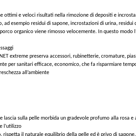
ttimi e veloci risultati nella rimozione di depositi e incrosta
, ad esempio residui di sapone, incrostazioni di urina, residui 
 e sporco organico viene rimosso velocemente. In questo modo l
assaggi
ANET extreme preserva accessori, rubinetterie, cromature, pias
ente per sanitari efficace, economico, che fa risparmiare temp
reschezza all’ambiente
ascia sulla pelle morbida un gradevole profumo alla rosa e a
 l’utilizzo
petta il naturale equilibrio della pelle ed è privo di sapone,