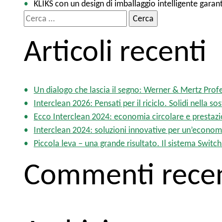
KLIKS con un design di imballaggio intelligente gar
R
i
Articoli recenti
c
e
r
c
Un dialogo che lascia il segno: Werner & Mertz Prof
a
Interclean 2026: Pensati per il riciclo. Solidi nella sos
p
Ecco Interclean 2024: economia circolare e prestazion
e
Interclean 2024: soluzioni innovative per un’economia
r
Piccola leva – una grande risultato. Il sistema Swi
:
Commenti recen