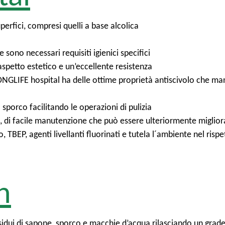
uperfici, compresi quelli a base alcolica
sono necessari requisiti igienici specifici
spetto estetico e un’eccellente resistenza
NGLIFE hospital ha delle ottime proprietà antiscivolo che man
 sporco facilitando le operazioni di pulizia
 di facile manutenzione che può essere ulteriormente migliorat
, TBEP, agenti livellanti fluorinati e tutela l´ambiente nel risp
h
idui di sapone, sporco e macchie d’acqua rilasciando un gra