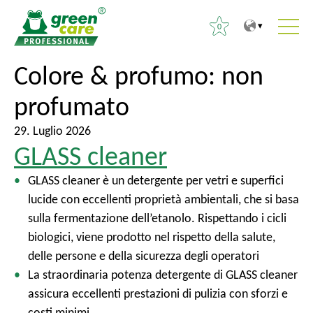
0
P
A
Colore & profumo:
non
R
e
l
i
profumato
r
m
c
i
e
e
29. Luglio 2026
l
n
r
GLASS cleaner
c
u
c
o
p
GLASS cleaner è un detergente per vetri e superfici
a
n
r
lucide con eccellenti proprietà ambientali, che si basa
p
t
i
sulla fermentazione dell’etanolo. Rispettando i cicli
e
e
n
biologici, viene prodotto nel rispetto della salute,
r
n
c
delle persone e della sicurezza degli operatori
:
u
i
La straordinaria potenza detergente di GLASS cleaner
t
p
assicura eccellenti prestazioni di pulizia con sforzi e
o
a
costi minimi