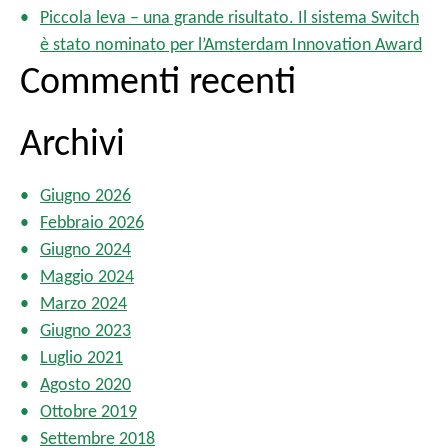
l
Piccola leva – una grande risultato. Il sistema Switch
i
è stato nominato per l’Amsterdam Innovation Award
a
Commenti recenti
r
t
i
Archivi
c
o
Giugno 2026
l
Febbraio 2026
i
Giugno 2024
Maggio 2024
Marzo 2024
Giugno 2023
Luglio 2021
Agosto 2020
Ottobre 2019
Settembre 2018