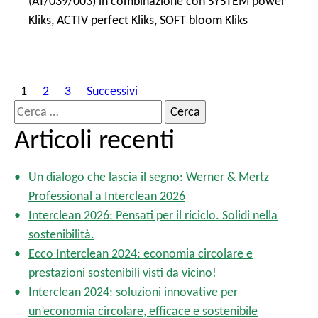
(AT/039/003) in combinazione con SYSTEM power
Kliks, ACTIV perfect Kliks, SOFT bloom Kliks
P
1
2
3
Successivi
a
R
g
i
Articoli recenti
i
c
n
e
a
Un dialogo che lascia il segno: Werner & Mertz
r
z
Professional a Interclean 2026
c
i
Interclean 2026: Pensati per il riciclo. Solidi nella
o
a
sostenibilità.
n
p
Ecco Interclean 2024: economia circolare e
e
e
prestazioni sostenibili visti da vicino!
d
r
e
Interclean 2024: soluzioni innovative per
:
g
un’economia circolare, efficace e sostenibile