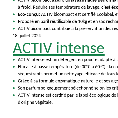
ACTIV bicompact assure un
lavage haute performa
à froid. Réduire ses température de lavage,
c’est éc
Eco-conçu:
ACTIV bicompact est certifié Ecolabel, 
Proposé en baril réutilisable de 10kg et en sac rech
ACTIV bicompact contribue à la préservation des res
18. juillet 2024
ACTIV intense
ACTIV intense est un détergent en poudre adapté à tou
Efficace à basse température (de 30°C à 60°C) : la c
séquestrants permet un nettoyage efficace de tous l
Grâce à sa formule enzymatique naturelle et ses agen
Son parfum soigneusement sélectionné selon les critè
ACTIV intense est certifié par le label écologique de
d‘origine végétale.