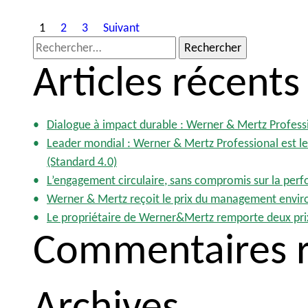
P
1
2
3
Suivant
R
a
Articles récents
e
g
c
i
h
e
n
Dialogue à impact durable : Werner & Mertz Profess
r
Leader mondial : Werner & Mertz Professional est le 
a
c
(Standard 4.0)
t
h
L’engagement circulaire, sans compromis sur la per
e
i
Werner & Mertz reçoit le prix du management envir
r
Le propriétaire de Werner&Mertz remporte deux pri
o
Commentaires r
n
:
d
Archives
e