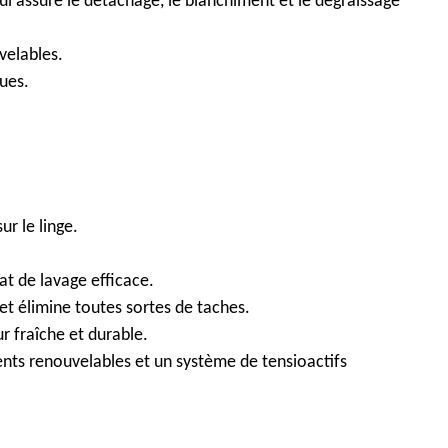
ui assure le détachage, le blanchiment et le dégraissage
velables.
ques.
ur le linge.
at de lavage efficace.
et élimine toutes sortes de taches.
r fraîche et durable.
ients renouvelables et un système de tensioactifs