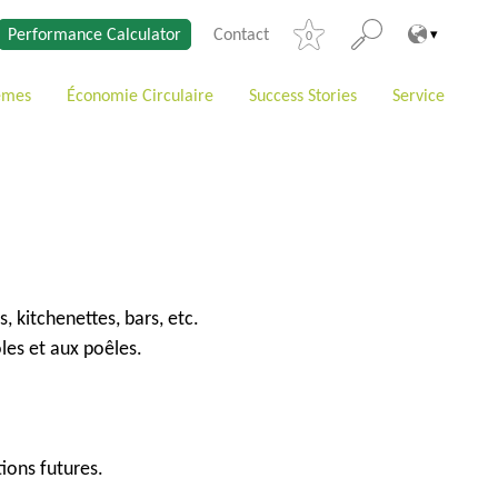
Performance Calculator
Contact
0
èmes
Économie Circulaire
Success Stories
Service
 kitchenettes, bars, etc.
oles et aux poêles.
ions futures.