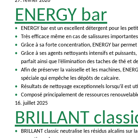
27. février 2026
u
i
ENERGY bar
n
c
i
ENERGY bar est un excellent détergent pour les petits
p
Très efficace même en cas de salissures importante
a
Grâce à sa forte concentration, ENERGY bar permet u
l
Grâce à ses agents nettoyants intensifs et puissants, 
parfait ainsi que l’élimination des taches de thé et d
Afin de préserver la vaisselle et les machines, ENE
spéciale qui empêche les dépôts de calcaire.
Résultats de nettoyage exceptionnels lorsqu’il est u
Composé principalement de ressources renouvelables
16. juillet 2025
BRILLANT classi
BRILLANT classic neutralise les résidus alcalins sur l