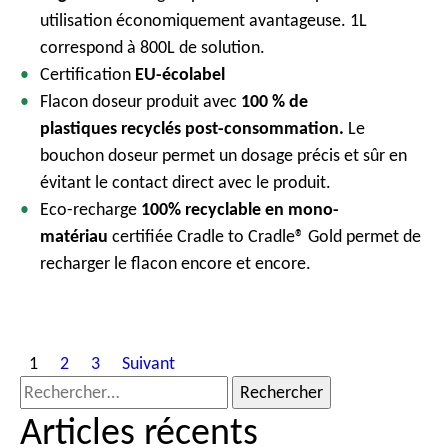
utilisation économiquement avantageuse. 1L
correspond à 800L de solution.
Certification
EU-écolabel
Flacon doseur produit avec
100 % de
plastiques recyclés post-consommation.
Le
bouchon doseur permet un dosage précis et sûr en
évitant le contact direct avec le produit.
Eco-recharge
100% recyclable en mono-
matériau
certifiée Cradle to Cradle® Gold permet de
recharger le flacon encore et encore.
P
1
2
3
Suivant
a
R
g
e
Articles récents
i
c