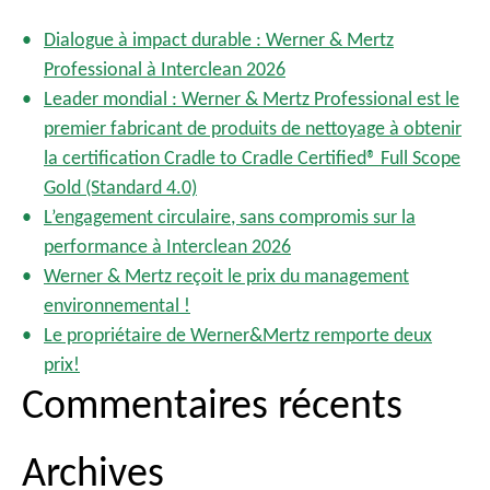
n
h
a
Dialogue à impact durable : Werner & Mertz
e
t
Professional à Interclean 2026
r
i
Leader mondial : Werner & Mertz Professional est le
o
c
premier fabricant de produits de nettoyage à obtenir
n
h
la certification Cradle to Cradle Certified® Full Scope
d
e
Gold (Standard 4.0)
e
r
s
L’engagement circulaire, sans compromis sur la
p
performance à Interclean 2026
:
u
Werner & Mertz reçoit le prix du management
b
environnemental !
l
Le propriétaire de Werner&Mertz remporte deux
i
prix!
c
Commentaires récents
a
t
i
Archives
o