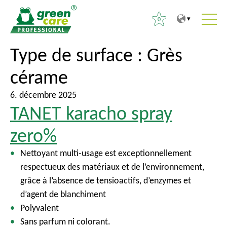
0
V
V
Type de surface :
Grès
R
e
e
e
cérame
r
r
c
s
s
h
6. décembre 2025
l
l
e
TANET karacho spray
e
e
r
c
m
zero%
c
o
e
h
Nettoyant multi-usage est exceptionnellement
n
n
e
respectueux des matériaux et de l’environnement,
t
u
r
grâce à l’absence de tensioactifs, d’enzymes et
e
p
d’agent de blanchiment
n
r
:
Polyvalent
u
i
Sans parfum ni colorant.
n