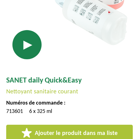
c
i
p
a
►
l
SANET daily Quick&Easy
Nettoyant sanitaire courant
Numéros de commande :
713601
6 x 325 ml
Ajouter le produit dans ma liste