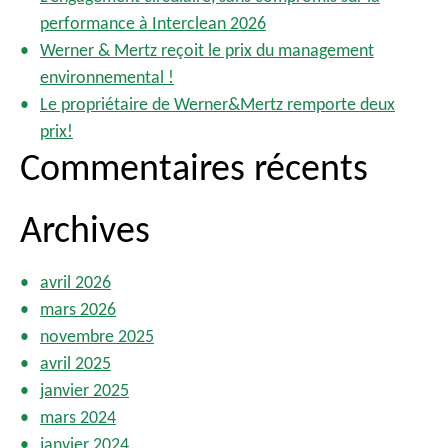
c
performance à Interclean 2026
:
i
Werner & Mertz reçoit le prix du management
p
environnemental !
a
Le propriétaire de Werner&Mertz remporte deux
l
prix!
Commentaires récents
Archives
avril 2026
mars 2026
novembre 2025
avril 2025
janvier 2025
mars 2024
janvier 2024