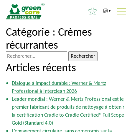
0
V
V
Catégorie :
Crèmes
R
e
e
e
récurrantes
r
r
c
s
s
h
R
l
l
e
e
Articles récents
e
e
r
c
c
m
c
h
o
e
Dialogue à impact durable : Werner & Mertz
h
e
n
n
Professional à Interclean 2026
e
r
t
u
Leader mondial : Werner & Mertz Professional est le
r
c
e
p
premier fabricant de produits de nettoyage à obtenir
h
n
r
la certification Cradle to Cradle Certified® Full Scope
:
e
u
i
Gold (Standard 4.0)
r
n
L’engagement circulaire, sans compromis sur la