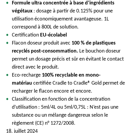
Formule ultra concentrée à base d’ingrédients
c
végétaux
: dosage à partir de 0.125% pour une
i
utilisation économiquement avantageuse. 1L
p
correspond à 800L de solution.
a
Certification
EU-écolabel
l
Flacon doseur produit avec
100 % de plastiques
recyclés post-consommation.
Le bouchon doseur
permet un dosage précis et sûr en évitant le contact
direct avec le produit.
Eco-recharge
100% recyclable en mono-
matériau
certifiée Cradle to Cradle® Gold permet de
recharger le flacon encore et encore.
Classification en fonction de la concentration
d’utilisation : 5ml/4L ou 5ml/0,75L : N’est pas une
substance ou un mélange dangereux selon le
règlement (CE) n° 1272/2008.
18. juillet 2024