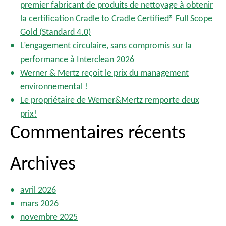
premier fabricant de produits de nettoyage à obtenir
h
la certification Cradle to Cradle Certified® Full Scope
e
Gold (Standard 4.0)
r
L’engagement circulaire, sans compromis sur la
performance à Interclean 2026
:
Werner & Mertz reçoit le prix du management
environnemental !
Le propriétaire de Werner&Mertz remporte deux
prix!
Commentaires récents
Archives
avril 2026
mars 2026
novembre 2025