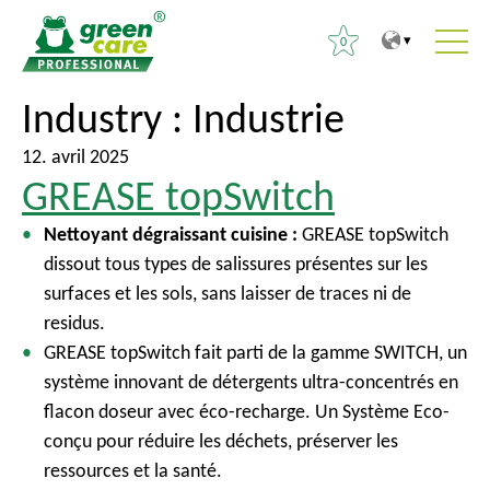
0
V
V
Industry :
Industrie
R
e
e
e
r
r
12. avril 2025
c
GREASE topSwitch
s
s
h
l
l
e
Nettoyant dégraissant cuisine :
GREASE topSwitch
e
e
r
dissout tous types de salissures présentes sur les
c
m
c
surfaces et les sols, sans laisser de traces ni de
o
e
h
residus.
n
n
e
GREASE topSwitch fait parti de la gamme SWITCH, un
t
u
r
système innovant de détergents ultra-concentrés en
e
p
flacon doseur avec éco-recharge. Un Système Eco-
n
r
:
conçu pour réduire les déchets, préserver les
u
i
ressources et la santé.
n