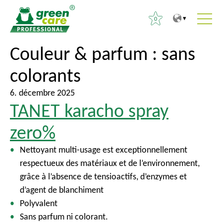
0
V
V
Couleur & parfum :
sans
R
e
e
e
colorants
r
r
c
s
s
h
6. décembre 2025
l
l
e
TANET karacho spray
e
e
r
c
m
zero%
c
o
e
h
Nettoyant multi-usage est exceptionnellement
n
n
e
respectueux des matériaux et de l’environnement,
t
u
r
grâce à l’absence de tensioactifs, d’enzymes et
e
p
d’agent de blanchiment
n
r
:
Polyvalent
u
i
Sans parfum ni colorant.
n