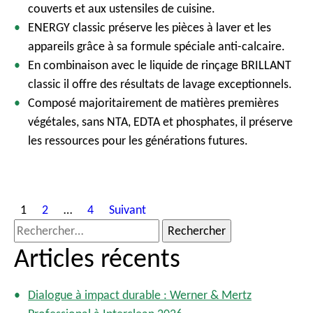
couverts et aux ustensiles de cuisine.
ENERGY classic préserve les pièces à laver et les
appareils grâce à sa formule spéciale anti-calcaire.
En combinaison avec le liquide de rinçage BRILLANT
classic il offre des résultats de lavage exceptionnels.
Composé majoritairement de matières premières
végétales, sans NTA, EDTA et phosphates, il préserve
les ressources pour les générations futures.
P
1
2
…
4
Suivant
a
R
g
e
Articles récents
i
c
n
h
a
Dialogue à impact durable : Werner & Mertz
e
t