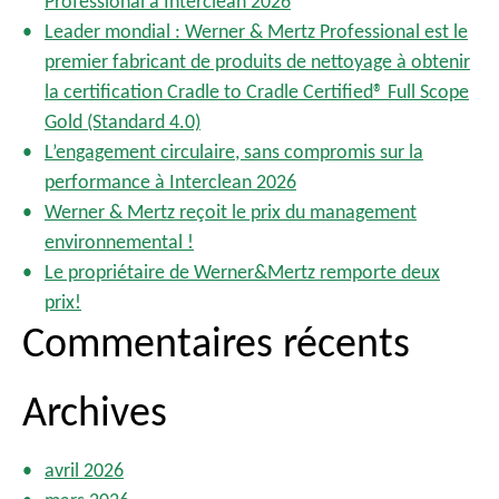
Professional à Interclean 2026
r
i
Leader mondial : Werner & Mertz Professional est le
o
c
premier fabricant de produits de nettoyage à obtenir
n
h
la certification Cradle to Cradle Certified® Full Scope
d
e
Gold (Standard 4.0)
e
r
s
L’engagement circulaire, sans compromis sur la
p
performance à Interclean 2026
:
u
Werner & Mertz reçoit le prix du management
b
environnemental !
l
Le propriétaire de Werner&Mertz remporte deux
i
prix!
c
Commentaires récents
a
t
i
Archives
o
n
s
avril 2026