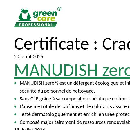
Certificate :
Cra
V
V
e
e
r
r
20. août 2025
s
s
MANUDISH zer
l
l
e
e
MANUDISH zero% est un détergent écologique et intensi
c
m
sécurité du personnel de nettoyage.
o
e
Sans CLP grâce à sa composition spécifique en tensioa
n
n
L’absence totale de parfums et de colorants assure de
t
u
Testé dermatologiquement et enrichi en urée protectri
e
p
Composé majoritairement de ressources renouvelabl
n
r