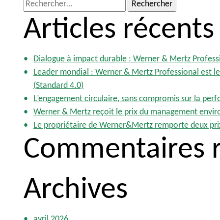
R
Articles récents
e
c
h
e
Dialogue à impact durable : Werner & Mertz Profess
r
Leader mondial : Werner & Mertz Professional est le 
c
(Standard 4.0)
h
L’engagement circulaire, sans compromis sur la per
e
Werner & Mertz reçoit le prix du management envir
r
Le propriétaire de Werner&Mertz remporte deux pri
Commentaires r
:
Archives
avril 2026