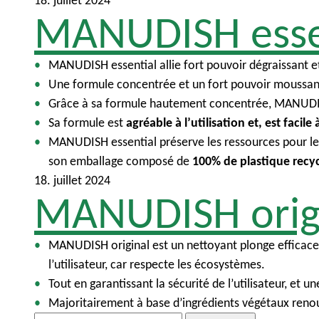
18. juillet 2024
u
i
MANUDISH esse
n
c
i
MANUDISH essential allie fort pouvoir dégraissant e
p
Une formule concentrée et un fort pouvoir moussant
a
Grâce à sa formule hautement concentrée, MANUDISH es
l
Sa formule est
agréable à l’utilisation et, est facile 
MANUDISH essential préserve les ressources pour l
son emballage composé de
100% de plastique recy
18. juillet 2024
MANUDISH orig
MANUDISH original est un nettoyant plonge efficac
l’utilisateur, car respecte les écosystèmes.
Tout en garantissant la sécurité de l’utilisateur, e
Majoritairement à base d’ingrédients végétaux renou