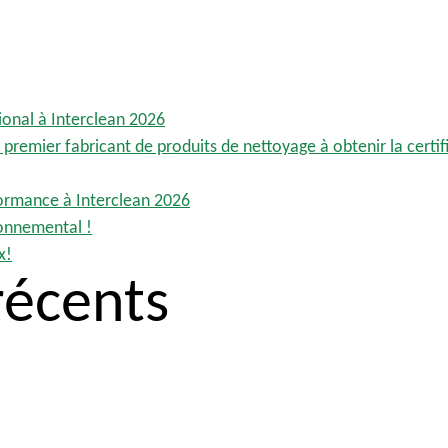
ional à Interclean 2026
premier fabricant de produits de nettoyage à obtenir la certif
formance à Interclean 2026
onnemental !
x!
écents