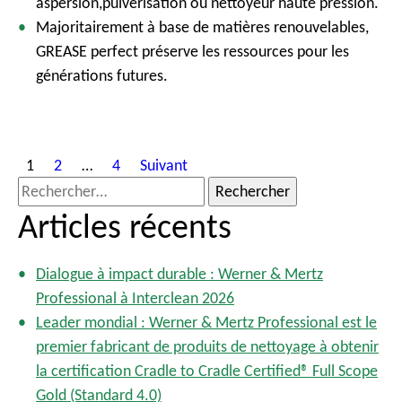
aspersion,pulvérisation ou nettoyeur haute pression.
Majoritairement à base de matières renouvelables,
GREASE perfect préserve les ressources pour les
générations futures.
P
1
2
…
4
Suivant
a
R
g
e
Articles récents
i
c
n
h
a
Dialogue à impact durable : Werner & Mertz
e
t
Professional à Interclean 2026
r
i
Leader mondial : Werner & Mertz Professional est le
o
c
premier fabricant de produits de nettoyage à obtenir
n
h
la certification Cradle to Cradle Certified® Full Scope
d
e
Gold (Standard 4.0)
e