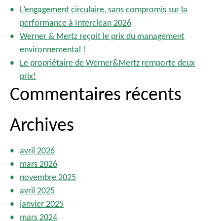
r
s
L’engagement circulaire, sans compromis sur la
p
performance à Interclean 2026
:
u
Werner & Mertz reçoit le prix du management
b
environnemental !
l
Le propriétaire de Werner&Mertz remporte deux
i
prix!
c
Commentaires récents
a
t
i
Archives
o
n
s
avril 2026
mars 2026
novembre 2025
avril 2025
janvier 2025
mars 2024