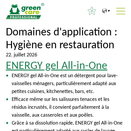
0
V
V
Domaines d'application :
R
e
e
e
Hygiène en restauration
r
r
c
s
s
h
22. juillet 2026
l
l
e
ENERGY gel All-in-One
e
e
r
c
m
ENERGY gel All-in-One est un détergent pour lave-
c
o
e
vaisselles ménagers, particulièrement adapté aux
h
n
n
petites cuisines, kitchenettes, bars, etc.
e
t
u
Efficace même sur les salissures tenaces et les
r
e
p
résidus incrustés, il convient parfaitement à la
n
r
vaisselle, aux casseroles et aux poêles.
:
u
i
Grâce à sa dissolution rapide, ENERGY gel All-in-One
n
est particulièrement adapté aux cycles de lavage