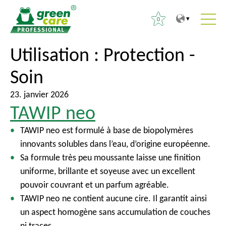
0
V
V
Utilisation :
Protection -
R
e
e
e
Soin
r
r
c
s
s
h
23. janvier 2026
l
l
e
TAWIP neo
e
e
r
c
m
TAWIP neo est formulé à base de biopolymères
c
o
e
innovants solubles dans l’eau, d’origine européenne.
h
n
n
Sa formule très peu moussante laisse une finition
e
t
u
uniforme, brillante et soyeuse avec un excellent
r
e
p
pouvoir couvrant et un parfum agréable.
n
r
TAWIP neo ne contient aucune cire. Il garantit ainsi
:
u
i
un aspect homogène sans accumulation de couches
n
ni traces.