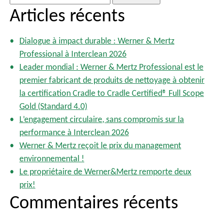
g
e
Articles récents
i
c
n
h
a
Dialogue à impact durable : Werner & Mertz
e
t
Professional à Interclean 2026
r
i
Leader mondial : Werner & Mertz Professional est le
o
c
premier fabricant de produits de nettoyage à obtenir
n
h
la certification Cradle to Cradle Certified® Full Scope
d
e
Gold (Standard 4.0)
e
r
s
L’engagement circulaire, sans compromis sur la
p
performance à Interclean 2026
:
u
Werner & Mertz reçoit le prix du management
b
environnemental !
l
Le propriétaire de Werner&Mertz remporte deux
i
prix!
c
Commentaires récents
a
t