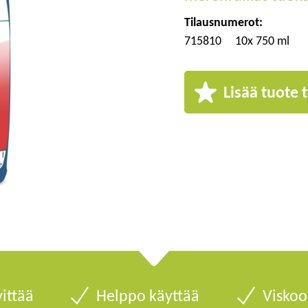
Tilausnumerot:
715810
10x 750 ml
Lisää tuote t
vittää
Helppo käyttää
Viskoo