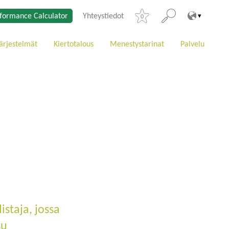
formance Calculator
Yhteystiedot
0
ärjestelmät
Kiertotalous
Menestystarinat
Palvelu
staja, jossa
su