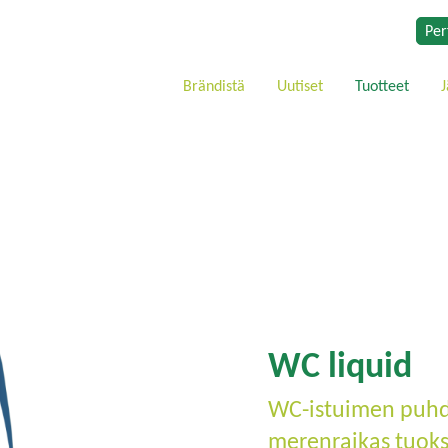
Per
Brändistä
Uutiset
Tuotteet
J
WC liquid
WC-istuimen puhdi
merenraikas tuok