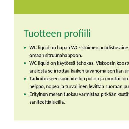
Tuotteen profiili
WC liquid on hapan WC-istuimen puhdistusaine
omaan sitruunahappoon.
WC liquid on käytössä tehokas. Viskoosin koos
ansiosta se irrottaa kaiken tavanomaisen lian ur
Tarkoitukseen suunnitellun pullon ja muotoillun
helppo, nopea ja turvallinen levittää suoraan pu
Erityinen meren tuoksu varmistaa pitkään kest
saniteettialueilla.