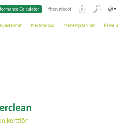
formance Calculator
Yhteystiedot
0
ärjestelmät
Kiertotalous
Menestystarinat
Palvelu
erclean
en keittiön