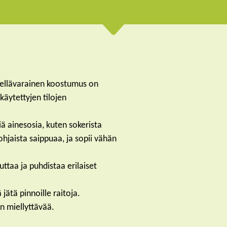
hellävarainen koostumus on
 käytettyjen tilojen
ä ainesosia, kuten sokerista
hjaista saippuaa, ja sopii vähän
ttaa ja puhdistaa erilaiset
jätä pinnoille raitoja.
n miellyttävää.