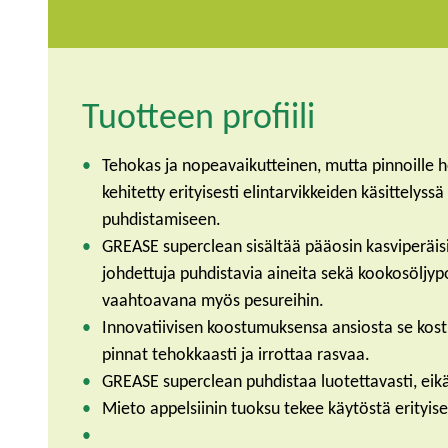
Tuotteen profiili
Tehokas ja nopeavaikutteinen, mutta pinnoille 
kehitetty erityisesti elintarvikkeiden käsittelyssä
puhdistamiseen.
GREASE superclean sisältää pääosin kasviperäisi
johdettuja puhdistavia aineita sekä kookosöljypo
vaahtoavana myös pesureihin.
Innovatiivisen koostumuksensa ansiosta se kostu
pinnat tehokkaasti ja irrottaa rasvaa.
GREASE superclean puhdistaa luotettavasti, eikä 
Mieto appelsiinin tuoksu tekee käytöstä erityise