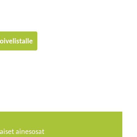
oivelistalle
aiset ainesosat