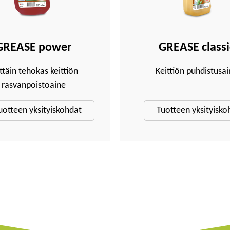
GREASE power
GREASE classi
ittäin tehokas keittiön
Keittiön puhdistusai
rasvanpoistoaine
uotteen yksityiskohdat
Tuotteen yksityisko