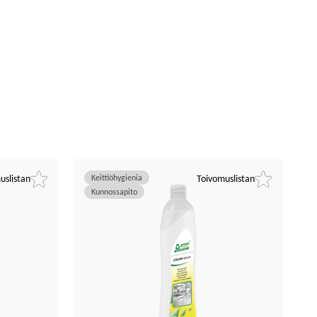
uslistan
Keittiöhygienia
Toivomuslistan
Kunnossapito