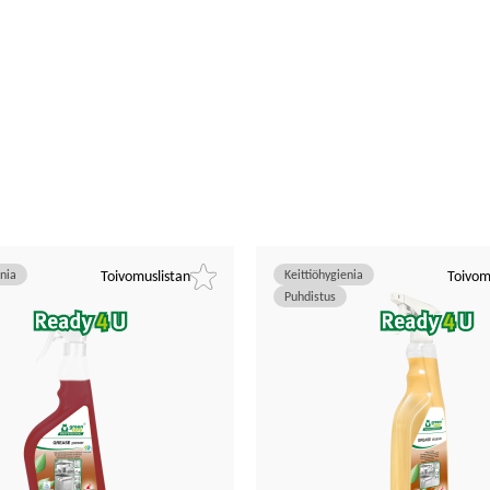
enia
Toivomuslistan
Keittiöhygienia
Toivom
Puhdistus