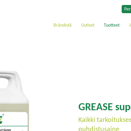
Per
Brändistä
Uutiset
Tuotteet
J
GREASE sup
Kaikki tarkoitukse
puhdistusaine