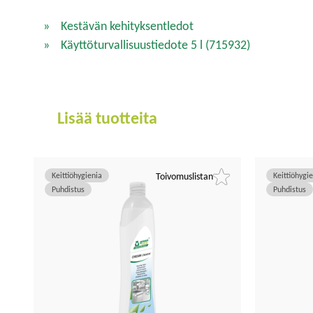
Kestävän kehityksentledot
Käyttöturvallisuustiedote 5 l
(715932)
Lisää tuotteita
Keittiöhygienia
Toivomuslistan
Keittiöhygi
Puhdistus
Puhdistus