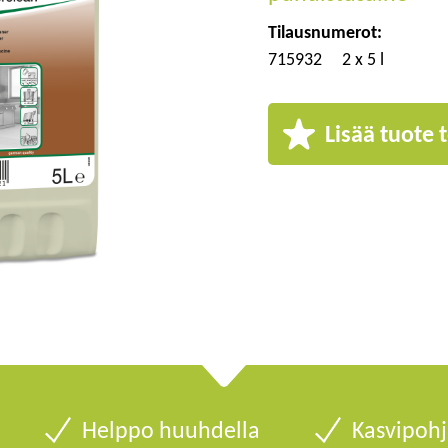
Tilausnumerot:
715932
2 x 5 l
Lisää tuote t
Helppo huuhdella
Kasvipohj