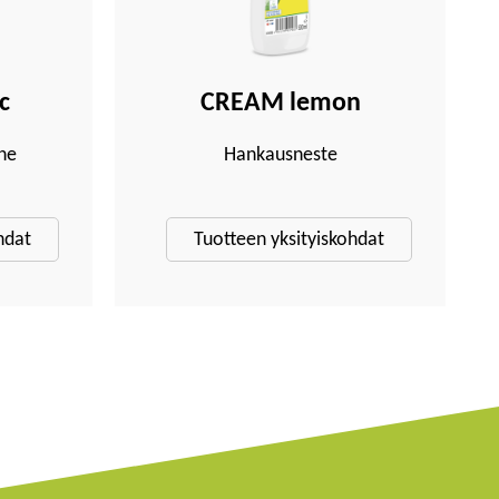
c
CREAM lemon
ne
Hankausneste
hdat
Tuotteen yksityiskohdat