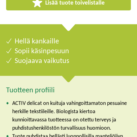
Lisää tuote toivelistalle
Hellä kankaille
Sopii käsinpesuun
Suojaava vaikutus
Tuotteen profiili
ACTIV delicat on kuituja vahingoittamaton pesuaine
herkille tekstiileille. Biologista kiertoa
kunnioittavassa tuotteessa on otettu terveys ja
puhdistushenkilöstön turvallisuus huomioon.
Tuote puhdistaa hellästi luonnollisilla manteliöljyn