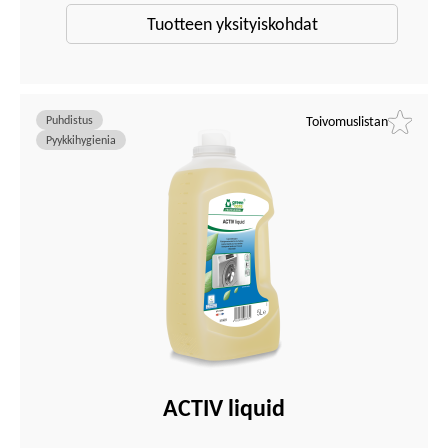
Tuotteen yksityiskohdat
Puhdistus
Toivomuslistan
Pyykkihygienia
ACTIV liquid