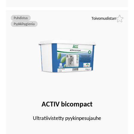
Puhdistus
Toivomuslistan
Pyykkihygienia
ACTIV bicompact
Ultratiivistetty pyykinpesujauhe