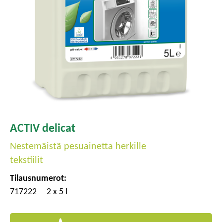
ACTIV delicat
Nestemäistä pesuainetta herkille
tekstiilit
Tilausnumerot:
717222
2 x 5 l