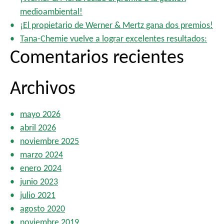
l
medioambiental!
¡El propietario de Werner & Mertz gana dos premios!
Tana-Chemie vuelve a lograr excelentes resultados:
Comentarios recientes
Archivos
mayo 2026
abril 2026
noviembre 2025
marzo 2024
enero 2024
junio 2023
julio 2021
agosto 2020
noviembre 2019