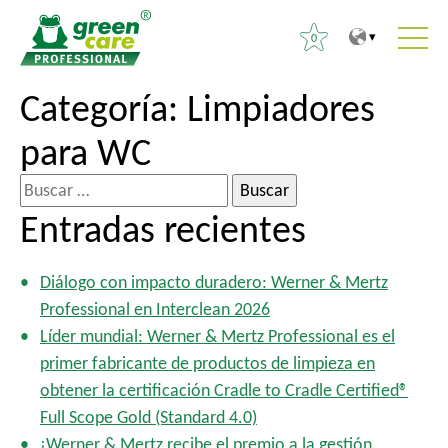
0
A
A
Categoría:
Limpiadores
B
l
l
u
para WC
c
m
s
o
e
c
B
n
n
a
u
Entradas recientes
t
ú
r
s
e
p
:
c
n
r
Diálogo con impacto duradero: Werner & Mertz
a
i
i
Professional en Interclean 2026
r
d
n
Líder mundial: Werner & Mertz Professional es el
:
o
c
primer fabricante de productos de limpieza en
i
obtener la certificación Cradle to Cradle Certified®
p
Full Scope Gold (Standard 4.0)
a
¡Werner & Mertz recibe el premio a la gestión