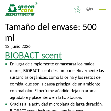
0
A
A
Tamaño del envase:
500
B
l
l
u
ml
c
m
s
o
e
c
12. junio 2026
n
n
a
BIOBACT scent
t
ú
r
e
p
En lugar de simplemente enmascarar los malos
:
n
r
olores, BIOBACT scent descompone eficazmente las
i
i
sustancias orgánicas, como la orina y los restos de
d
n
comida, que son la causa principal de un ambiente
o
c
con mal olor. El perfume añadido deja un aroma
i
agradable y placentero en la habitación.
p
Gracias a la actividad microbiana de larga duración,
a
BIOBACT scent incluso previene la nueva