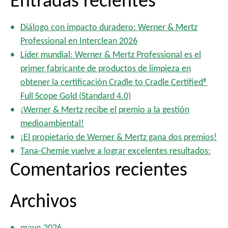
Entradas recientes
s
c
Diálogo con impacto duradero: Werner & Mertz
a
Professional en Interclean 2026
r
Líder mundial: Werner & Mertz Professional es el
:
primer fabricante de productos de limpieza en
obtener la certificación Cradle to Cradle Certified®
Full Scope Gold (Standard 4.0)
¡Werner & Mertz recibe el premio a la gestión
medioambiental!
¡El propietario de Werner & Mertz gana dos premios!
Tana-Chemie vuelve a lograr excelentes resultados:
Comentarios recientes
Archivos
mayo 2026