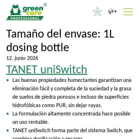
0
A
A
Tamaño del envase:
1L
B
l
l
u
dosing bottle
c
m
s
o
e
c
12. junio 2026
n
n
a
TANET uniSwitch
t
ú
r
e
p
Las buenas propiedades humectantes garantizan una
:
n
r
eliminación fácil y completa de la suciedad y la grasa
i
i
de suelos de piedra porosos e incluso de superficies
d
n
hidrofóbicas como PUR, sin dejar rayas.
o
c
La formulación altamente concentrada hace posible
i
un uso rentable.
p
TANET uniSwitch forma parte del sistema Switch, que
a
combina dosificación y recarga.