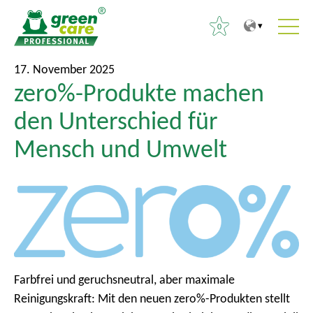
0
Z
Z
S
17. November 2025
u
u
zero%-Produkte machen
u
m
r
c
den Unterschied für
I
ü
h
n
c
Mensch und Umwelt
e
h
k
n
a
z
n
l
u
a
t
m
c
H
h
a
:
u
Farbfrei und geruchsneutral, aber maximale
p
Reinigungskraft: Mit den neuen zero%-Produkten stellt
t