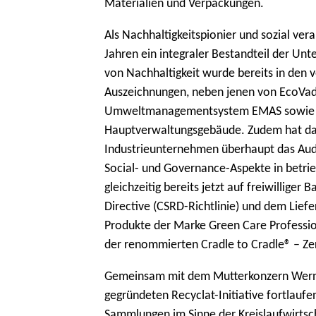
Materialien und Verpackungen.
Als Nachhaltigkeitspionier und sozial ver
Jahren ein integraler Bestandteil der U
von Nachhaltigkeit wurde bereits in den 
Auszeichnungen, neben jenen von EcoVadi
Umweltmanagementsystem EMAS sowie de
Hauptverwaltungsgebäude. Zudem hat das
Industrieunternehmen überhaupt das Audi
Social- und Governance-Aspekte in betri
gleichzeitig bereits jetzt auf freiwillige
Directive (CSRD-Richtlinie) und dem Liefe
Produkte der Marke Green Care Profession
der renommierten Cradle to Cradle® – Zer
Gemeinsam mit dem Mutterkonzern Werne
gegründeten Recyclat-Initiative fortlaufe
Sammlungen im Sinne der Kreislaufwirtsch