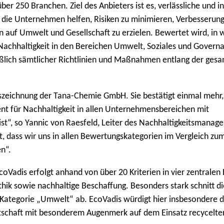
r 250 Branchen. Ziel des Anbieters ist es, verlässliche und i
 die Unternehmen helfen, Risiken zu minimieren, Verbesserun
n auf Umwelt und Gesellschaft zu erzielen. Bewertet wird, in
achhaltigkeit in den Bereichen Umwelt, Soziales und Governa
ießlich sämtlicher Richtlinien und Maßnahmen entlang der ges
uszeichnung der Tana-Chemie GmbH. Sie bestätigt einmal mehr,
nt für Nachhaltigkeit in allen Unternehmensbereichen mit
st“, so Yannic von Raesfeld, Leiter des Nachhaltigkeitsmanag
, dass wir uns in allen Bewertungskategorien im Vergleich zum
n“.
adis erfolgt anhand von über 20 Kriterien in vier zentralen
ik sowie nachhaltige Beschaffung. Besonders stark schnitt di
Kategorie „Umwelt“ ab. EcoVadis würdigt hier insbesondere d
tschaft mit besonderem Augenmerk auf dem Einsatz recycelte