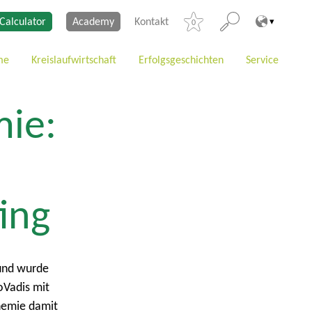
Calculator
Academy
Kontakt
0
me
Kreislaufwirtschaft
Erfolgsgeschichten
Service
mie:
ing
und wurde
oVadis mit
hemie damit