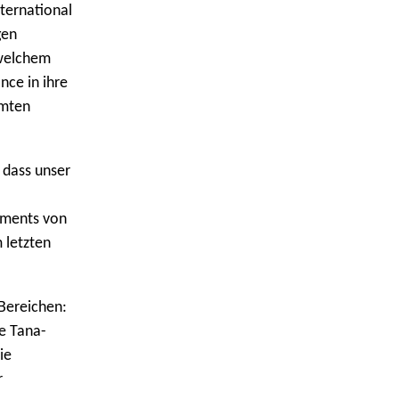
nternational
gen
 welchem
nce in ihre
amten
 dass unser
ements von
 letzten
 Bereichen:
e Tana-
ie
r