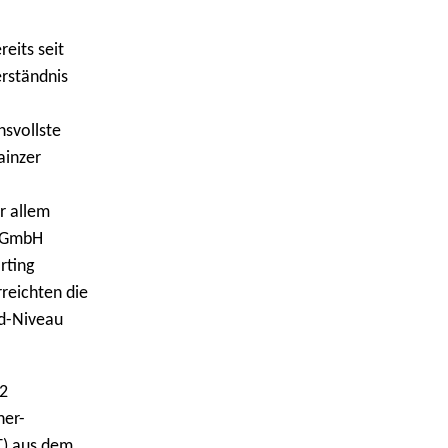
eits seit
rständnis
hsvollste
ainzer
r allem
e GmbH
rting
rreichten die
ld-Niveau
2
her-
T) aus dem