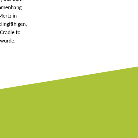
sammenhang
Mertz in
lingfähigen,
Cradle to
 wurde.