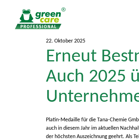
Z
Z
22. Oktober 2025
Erneut Best
u
u
m
r
I
ü
Auch 2025 ü
n
c
h
k
Unternehme
a
z
l
u
t
m
H
Platin-Medaille für die Tana-Chemie Gm
a
auch in diesem Jahr im aktuellen Nachhal
u
der höchsten Auszeichnung geehrt. Als T