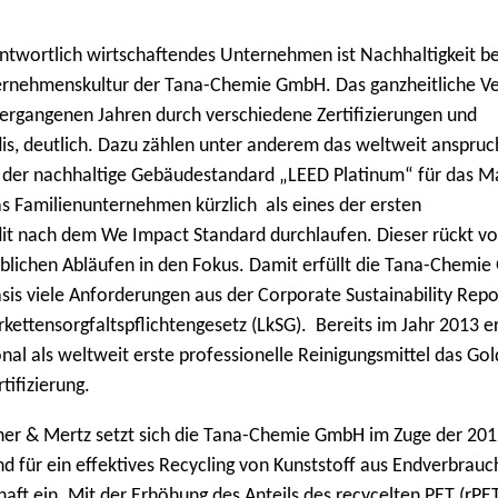
antwortlich wirtschaftendes Unternehmen ist Nachhaltigkeit ber
nternehmenskultur der Tana-Chemie GmbH. Das ganzheitliche Ve
vergangenen Jahren durch verschiedene Zertifizierungen und
s, deutlich. Dazu zählen unter anderem das weltweit anspruc
r nachhaltige Gebäudestandard „LEED Platinum“ für das M
 Familienunternehmen kürzlich als eines der ersten
t nach dem We Impact Standard durchlaufen. Dieser rückt vo
eblichen Abläufen in den Fokus. Damit erfüllt die Tana-Chemi
r Basis viele Anforderungen aus der Corporate Sustainability Repo
rkettensorgfaltspflichtengesetz (LkSG). Bereits im Jahr 2013 e
al als weltweit erste professionelle Reinigungsmittel das Go
tifizierung.
r & Mertz setzt sich die Tana-Chemie GmbH im Zuge der 201
nd für ein effektives Recycling von Kunststoff aus Endverbrauc
aft ein. Mit der Erhöhung des Anteils des recycelten PET (rPE