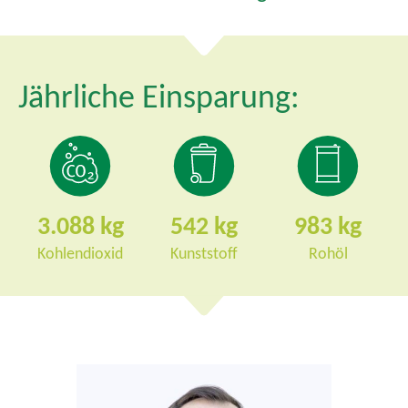
m
e
n
Jährliche Einsparung:
ü
3.088
542
983
Kohlendioxid
Kunststoff
Rohöl