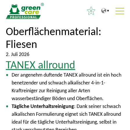
0
Z
Z
Oberflächenmaterial:
S
u
u
u
Fliesen
m
r
c
I
ü
h
2. Juli 2026
n
c
e
TANEX allround
h
k
n
a
z
Der angenehm duftende TANEX allround ist ein hoch
a
l
u
benetzender und schwach alkalischer 4-in-1-
c
t
m
Kraftreiniger zur Reinigung aller Arten
h
H
wasserbeständiger Böden und Oberflächen.
:
a
Tägliche Unterhaltsreinigung
: Dank seiner schwach
u
alkalischen Formulierung eignet sich TANEX allround
p
ideal für die tägliche Unterhaltsreinigung, selbst in
t
stark verschmutzten Bereichen.