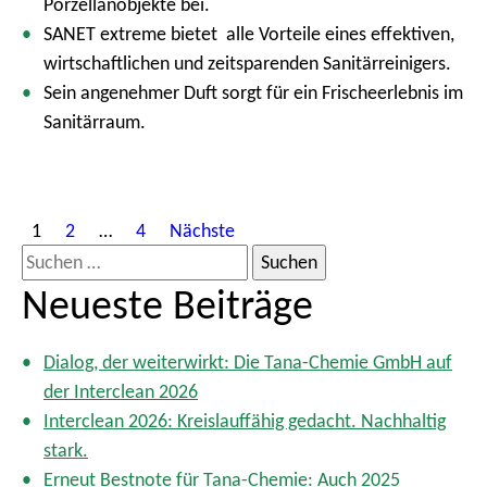
Porzellanobjekte bei.
SANET extreme bietet alle Vorteile eines effektiven,
wirtschaftlichen und zeitsparenden Sanitärreinigers.
Sein angenehmer Duft sorgt für ein Frischeerlebnis im
Sanitärraum.
S
1
2
…
4
Nächste
e
S
i
u
Neueste Beiträge
t
c
e
h
n
Dialog, der weiterwirkt: Die Tana-Chemie GmbH auf
e
n
der Interclean 2026
n
u
Interclean 2026: Kreislauffähig gedacht. Nachhaltig
m
a
stark.
m
c
Erneut Bestnote für Tana-Chemie: Auch 2025