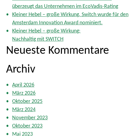
e
h
überzeugt das Unternehmen im EcoVadis-Rating
r
:
i
Kleiner Hebel – große Wirkung. Switch wurde für den
e
Amsterdam Innovation Award nominiert.
r
Kleiner Hebel – große Wirkung:
u
Nachhaltig mit SWITCH
n
Neueste Kommentare
g
d
e
Archiv
r
B
April 2026
e
März 2026
i
t
Oktober 2025
r
März 2024
ä
November 2023
g
Oktober 2023
e
Mai 2023